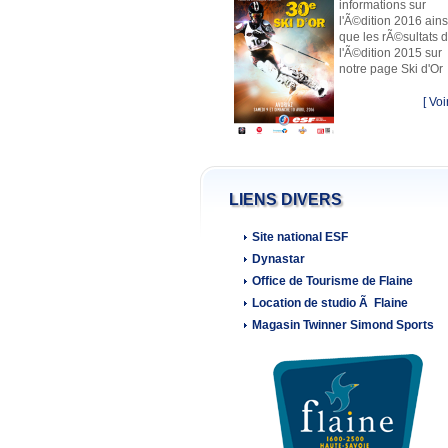
informations sur
l'Ã©dition 2016 ains
que les rÃ©sultats 
l'Ã©dition 2015 sur
notre page Ski d'Or
[ Voir
LIENS DIVERS
Site national ESF
Dynastar
Office de Tourisme de Flaine
Location de studio Ã Flaine
Magasin Twinner Simond Sports