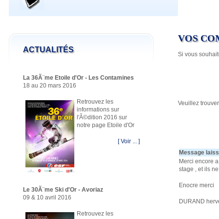
VOS CO
ACTUALITÉS
Si vous souhait
La 36Ã¨me Etoile d'Or - Les Contamines
18 au 20 mars 2016
Retrouvez les
Veuillez trouve
informations sur
l'Ã©dition 2016 sur
notre page Etoile d'Or
[ Voir ... ]
Message laiss
Merci encore a
stage , et ils n
Enocre merci
Le 30Ã¨me Ski d'Or - Avoriaz
09 & 10 avril 2016
DURAND herv
Retrouvez les